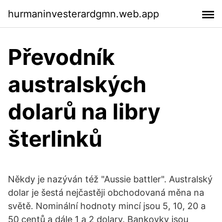
hurmaninvesterardgmn.web.app
Převodník
australských
dolarů na libry
šterlinků
Někdy je nazýván též "Aussie battler". Australský
dolar je šestá nejčastěji obchodovaná měna na
světě. Nominální hodnoty mincí jsou 5, 10, 20 a
50 centů a dále 1 a 2 dolary. Bankovky jsou