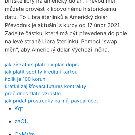
britské libry na americký dolar . Převod měn
můžete provést k libovolnému historickému
datu. To Libra šterlinků a Americký dolar
Převodník je aktuální s kurzy od 17 únor 2021.
Zadejte částku, která má být převedena do pole
na levé straně Libra šterlinků. Pomocí "swap
měn", aby Americký dolar Výchozí měna.
jak získat irs platební plán dopis
jak platit spotify kreditní kartou
kolik je 100 korun
krátké zajišťovací futures kontrakty
proč dnes zlato vzrostlo
jak přidat prostředky na můj paypal účet
Kqt
zaOU
OxMVm