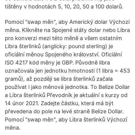
tištěny v hodnotách 5, 10, 20, 50 a 100 dolarů.
Pomocí "swap měn", aby Americký dolar Výchozí
měna. Klikněte na Spojené státy dolar nebo Libra
pro konverzi mezi této měně a všem ostatním
Libra šterlinků (anglicky: pound sterling) je
oficiální měnou Spojeného království. Oficiální
ISO 4217 kód měny je GBP. Původně libra
označovala jen jednotku hmotnosti (1 libra = 453
gramů), až později se libra šterlinků začala
používat i jako měnová jednotka. To Belize Dollar
a Libra šterlinků Převodník je aktuální s kurzy od
14 únor 2021. Zadejte částku, která má být
převedena do pole na levé straně Belize Dollar.
Pomocí "swap měn", aby Libra šterlinků Výchozí
měna.