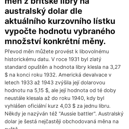
měn z britské libry na
australský dolar dle
aktuálního kurzovního lístku
vypočte hodnotu vybraného
množství konkrétní měny.
Převod měn můžete provést k libovolnému
historickému datu. V roce 1931 byl zlatý
standard opuštěn a hodnota libry klesla na 3,27
$ na konci roku 1932. Americká devalvace v
letech 1933 až 1943 zvýšila její dolarovou
hodnotu na 5,15 $, ale její hodnota od té doby
neustále klesala až do roku 1940, kdy byl
vyhlášen oficiální kurz 4,03 $ za jednu libru.
Někdy je nazýván též "Aussie battler". Australský
dolar je šestá nejčastěji obchodovaná měna na