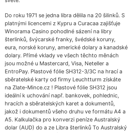
světě.
Do roku 1971 se jedna libra dělila na 20 šilinků. S
platnými licencemi z Kypru a Curacaa zajišťuje
Winorama Casino pohodlné sázení na libry
šterlinků, švýcarské franky, švédské koruny,
eura, norské koruny, americké dolary a kanadské
dolary. Přímé vklady ve všech těchto měnách
jsou možné u Mastercard, Visa, Neteller a
EntroPay. Plastové fólie SH312-3/3C na hrací a
sběratelské karty od firmy Leuchtturm získáte
na Zlate-Mince.cz ! Plastové fólie SH312 jsou
ideální k uchování např. bankovek, pohlednic,
hracích a sběratelských karet a dokumentů,
jakož i dokumentů všeho druhu ve formátu A4 a
A5. Kalkulačka pro konverzi peníze Australský
dolar (AUD) do a ze Libra šterlinků To Australský