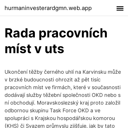
hurmaninvesterardgmn.web.app
Rada pracovních
míst v uts
Ukončení těžby černého uhlí na Karvinsku může
v brzké budoucnosti ohrozit až pět tisíc
pracovních míst ve firmách, které v současnosti
dodávají služby těžební společnosti OKD nebo s
ní obchodují. Moravskoslezský kraj proto založil
odbornou skupinu Task Force OKD a ve
spolupráci s Krajskou hospodářskou komorou
(KHS) či Svazem průmyslu zjišťuje, jak by tato