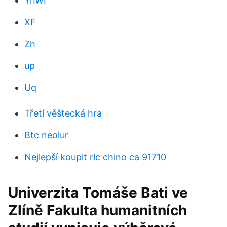
YnWI
XF
Zh
up
Uq
Třetí věštecká hra
Btc neolur
Nejlepší koupit rlc chino ca 91710
Univerzita Tomáše Bati ve
Zlíně Fakulta humanitních